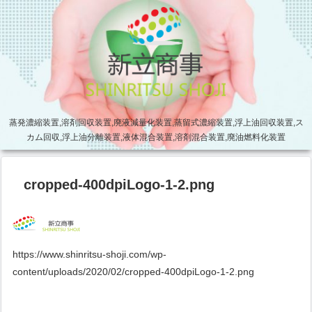
蒸発濃縮装置,溶剤回収装置,廃液減量化装置,蒸留式濃縮装置,浮上油回収装置,ス
カム回収,浮上油分離装置,液体混合装置,溶剤混合装置,廃油燃料化装置
cropped-400dpiLogo-1-2.png
https://www.shinritsu-shoji.com/wp-
content/uploads/2020/02/cropped-400dpiLogo-1-2.png