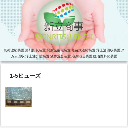
蒸発濃縮装置,溶剤回収装置,廃液減量化装置,蒸留式濃縮装置,浮上油回収装置,ス
カム回収,浮上油分離装置,液体混合装置,溶剤混合装置,廃油燃料化装置
1-5ヒューズ